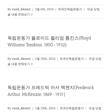
잘
렐
독
By
vank_kkum1
|
3월 6th, 2024
|
외국인독립운동가
|
댓글 닫힘
헐
립
글 내용 전체보기
버
운
트
동
(Homer
가
Bezaleel
어
독립운동가 플로이드 윌리엄 톰킨스(Floyd
Hulbert,
니
1863~1949)
Williams Tomkins, 1850-1932)
스
트
토
독
By
vank_kkum1
|
2월 29th, 2024
|
외국인독립운동가
|
댓글 닫힘
마
립
글 내용 전체보기
스
운
베
동
델
가
(Ernest
플
독립운동가 프레드릭 아서 맥켄지(Frederick
Thomas
로
Bethell,
Arthur McKenzie, 1869~1931)
이
1872~1909)
드
윌
독
By
vank_kkum1
|
2월 29th, 2024
|
외국인독립운동가
|
댓글 닫힘
리