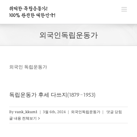
콘
텐
츠
로
외국인독립운동가
건
너
뛰
기
외국인 독립운동가
독립운동가 후세 다쓰지(1879~1953)
독
By
vank_kkum1
|
3월 6th, 2024
|
외국인독립운동가
|
댓글 닫힘
립
글 내용 전체보기
운
동