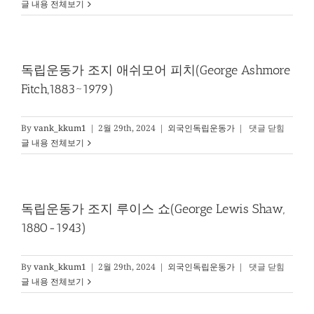
립
글 내용 전체보기
엄
운
톰
동
킨
가
스
프
독립운동가 조지 애쉬모어 피치(George Ashmore
(Floyd
레
Williams
Fitch,1883~1979)
드
Tomkins,
릭
1850-
아
독
By
vank_kkum1
|
2월 29th, 2024
|
외국인독립운동가
|
댓글 닫힘
1932)
서
립
글 내용 전체보기
맥
운
켄
동
지
가
(Frederick
조
독립운동가 조지 루이스 쇼(George Lewis Shaw,
Arthur
지
McKenzie,
1880-1943)
애
1869~1931)
쉬
모
독
By
vank_kkum1
|
2월 29th, 2024
|
외국인독립운동가
|
댓글 닫힘
어
립
글 내용 전체보기
피
운
치
동