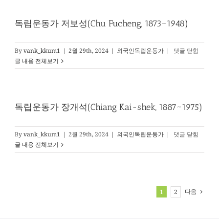
(George
가
Ashmore
조
독립운동가 저보성(Chu Fucheng, 1873~1948)
Fitch,1883~1979
지
루
이
독
By
vank_kkum1
|
2월 29th, 2024
|
외국인독립운동가
|
댓글 닫힘
스
립
글 내용 전체보기
쇼
운
(George
동
Lewis
가
Shaw,
저
독립운동가 장개석(Chiang Kai-shek, 1887~1975)
1880-
보
1943)
성
(Chu
독
By
vank_kkum1
|
2월 29th, 2024
|
외국인독립운동가
|
댓글 닫힘
Fucheng,
립
글 내용 전체보기
1873~1948)
운
동
가
장
다음
1
2
개
석
(Chiang