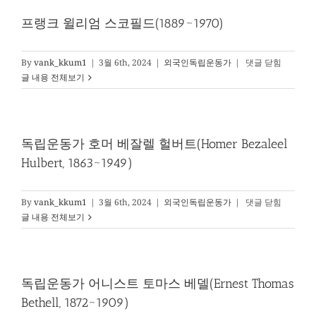
가
후
프랭크 윌리엄 스코필드(1889~1970)
세
다
쓰
프
By
vank_kkum1
|
3월 6th, 2024
|
외국인독립운동가
|
댓글 닫힘
지
랭
글 내용 전체보기
(1879~1953)
크
윌
리
엄
독립운동가 호머 베잘렐 헐버트(Homer Bezaleel
스
Hulbert, 1863~1949)
코
필
드
독
By
vank_kkum1
|
3월 6th, 2024
|
외국인독립운동가
|
댓글 닫힘
(1889~1970)
립
글 내용 전체보기
운
동
가
호
독립운동가 어니스트 토마스 베델(Ernest Thomas
머
Bethell, 1872~1909)
베