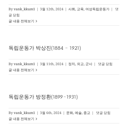
독
By
vank_kkum1
|
3월 12th, 2024
|
사회, 교육
,
여성독립운동가
|
댓
립
글 닫힘
운
글 내용 전체보기
동
가
김
마
독립운동가 박상진(1884 ~ 1921)
리
아
(1892~1
독
By
vank_kkum1
|
3월 11th, 2024
|
정치, 외교, 군사
|
댓글 닫힘
립
글 내용 전체보기
운
동
가
박
독립운동가 방정환(1899~1931)
상
진
(1884
독
By
vank_kkum1
|
3월 6th, 2024
|
문화, 예술, 종교
|
댓글 닫힘
~
립
글 내용 전체보기
1921)
운