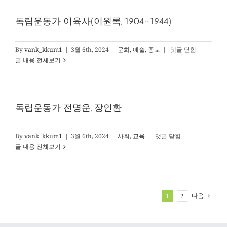
가
의
독립운동가 이육사(이원록, 1904~1944)
병
독
By
vank_kkum1
|
3월 6th, 2024
|
문화, 예술, 종교
|
댓글 닫힘
립
글 내용 전체보기
운
동
가
이
독립운동가 전명운, 장인환
육
사
(이
독
By
vank_kkum1
|
3월 6th, 2024
|
사회, 교육
|
댓글 닫힘
원
립
글 내용 전체보기
록,
운
1904~1944)
동
가
전
다음
1
2
명
운,
장