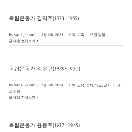
동
가
방
독립운동가 김익주(1873~1955)
정
환
(1899~1931)
독
By
vank_kkum1
|
3월 6th, 2024
|
사회, 교육
|
댓글 닫힘
립
글 내용 전체보기
운
동
가
김
독립운동가 강우규(1855~1920)
익
주
(1873~1955)
독
By
vank_kkum1
|
3월 6th, 2024
|
사회, 교육
,
정치, 외교, 군사
|
댓
립
글 닫힘
운
글 내용 전체보기
동
가
강
우
독립운동가 윤동주(1917~1945)
규