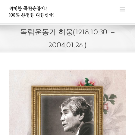
콘
텐
츠
로
독립운동가 허웅(1918.10.30. –
건
2004.01.26.)
너
뛰
기